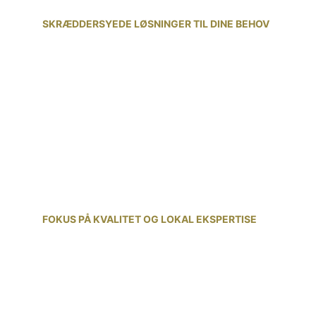
SKRÆDDERSYEDE LØSNINGER TIL DINE BEHOV
Vi forstår, at hver virksomhed og 
begivenhed er unik. Derfor tilbyder vi 
fleksible og tilpassede løsninger for at 
sikre, at dine behov og forventninger 
bliver mødt. Uanset om du har brug for en 
enkeltstående fotografering eller løbende 
samarbejde, er vi klar til at levere det 
bedste resultat.
FOKUS PÅ KVALITET OG LOKAL EKSPERTISE
Med base i Storkøbenhavn er vi 
velbevandrede i lokale virksomheder og 
kulturen omkring forretningsbegivenheder. 
Vi bruger vores forståelse af området og 