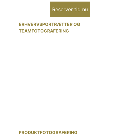
Reserver tid nu
ERHVERVSPORTRÆTTER OG 
TEAMFOTOGRAFERING
Præsenter dit team på en måde, der 
udstråler professionalisme og 
troværdighed. Vi tilbyder 
erhvervsportrætter og teamfotografering, 
der kan bruges til alt fra hjemmesider og 
markedsføringsmateriale til interne 
præsentationer. Vi sørger for at skabe et 
afslappet og produktivt miljø, hvor dine 
medarbejdere kan fremstå fra deres 
bedste side.
PRODUKTFOTOGRAFERING